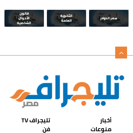
قانون
الثانوية
سعر الدولار
الأحوال
العامة
الشخصية
أخبار
تليجراف TV
منوعات
فن