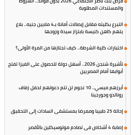
قرض بنك ناصر الاجتماعي 2026 بدون فوائد.. الشروط
والمستندات المطلوبة
التبرع بكليته مقابل إيصالات أمانة بـ4 ملايين جنيه.. بلاغ
يتهم كاهن كنيسة بابتزاز سيدة وزوجها
اختبارات كلية الشرطة.. كيف تجتازها من المرة الأولى؟
تأشيرة شنجن 2026.. أسهل دولة للحصول على الفيزا تفتح
أبوابها أمام المصريين
أبرزهم ميسي.. 10 نجوم لن تتم دعوتهم لحفل زفاف
رونالدو وجورجينا
إحالة 25 طبيبا وممرضا بمستشفى السادات إلى التحقيق
إصابة 4 أشخاص في تصادم موتوسيكلين بالأقصر