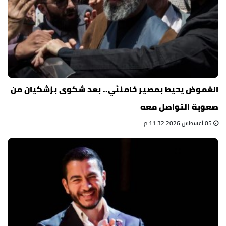
الغموض يحيط بمصير خامنئي.. بعد شكوى بزشكيان من
صعوبة التواصل معه
05 أغسطس 2026 11:32 م