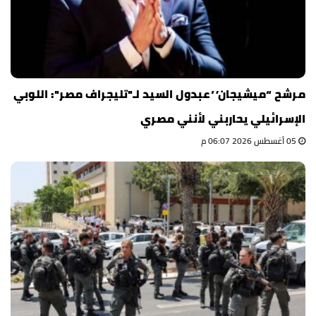
مرشح “ميشيجان” عبدول السيد لـ"تليجراف مصر": اللوبي
الإسرائيلي يحاربني لأنني مصري
05 أغسطس 2026 06:07 م