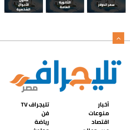
الثانوية
سعر الدولار
الأحوال
العامة
الشخصية
أخبار
تليجراف TV
منوعات
فن
اقتصاد
رياضة