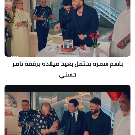
باسم سمرة يحتفل بعيد ميلاده برفقة تامر
حسني