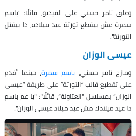
وعلق تامر حسني على الفيديو، قائلًا: "باسم
سمرة مش بيقطع تورتة عيد ميلاده، دا بيقتل
التورتة".
عيسى الوزان
ومازح تامر حسني،
باسم سمرة
، حينما أقدم
على تقطيع قالب “التورتة” على طريقة “عيسى
الوزان” بمسلسل “العتاولة”، قائلًا": "يا عم باسم
دا عيد ميلادك مش عيد ميلاد عيسى الوزان".