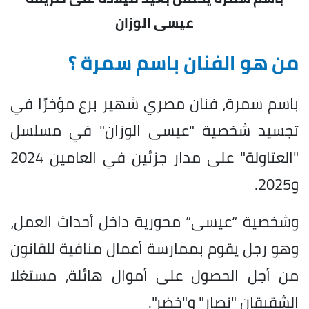
عيسى الوزان
من هو الفنان باسم سمرة ؟
باسم سمرة، فنان مصري شهير برع مؤخرًا في
تجسيد شخصية "عيسى الوزان" في مسلسل
"العتاولة" على مدار جزئين في العامين 2024
و2025.
وشخصية “عيسى” محورية داخل أحداث العمل،
وهو رجل يقوم بممارسة أعمال منافية للقانون
من أجل الحصول على أموال هائلة، مستغلا
الشقيقان "نصار" و"خضر".