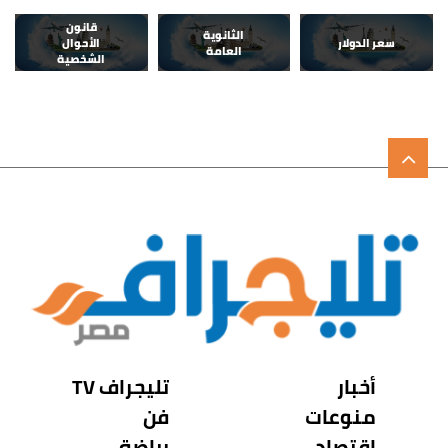
قانون
الثانوية
سعر الدولار
الأحوال
العامة
الشخصية
أخبار
تليجراف TV
منوعات
فن
اقتصاد
رياضة