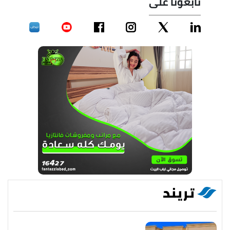
تابعونا على
تريند