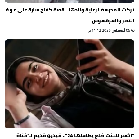
تركت المدرسة لرعاية والدها.. قصة كفاح سارة على عربة
التمر والعرقسوس
05 أغسطس 2026 11:12 م
"اكسر للبنت ضلع يطلعلها 24".. فيديو قديم لـ"فتاة