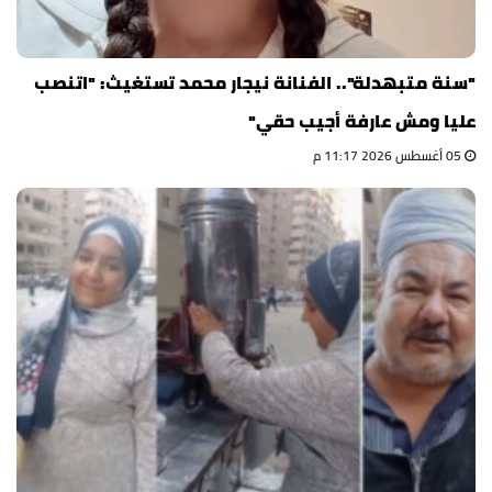
"سنة متبهدلة".. الفنانة نيجار محمد تستغيث: "اتنصب
عليا ومش عارفة أجيب حقي"
05 أغسطس 2026 11:17 م