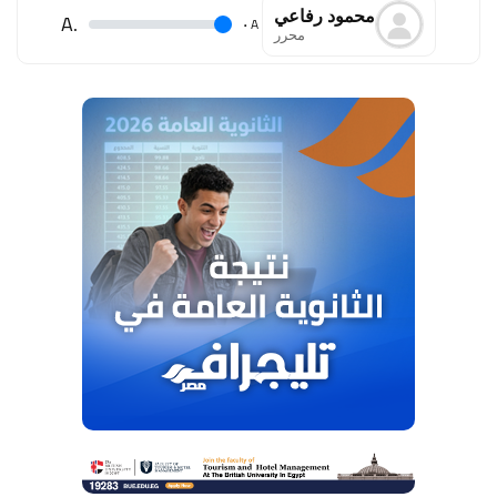
محمود رفاعي
.A
.
A
محرر