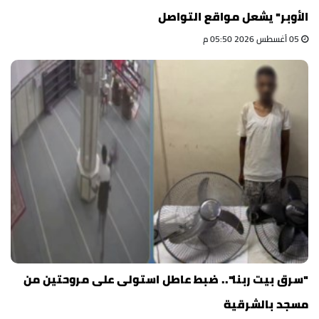
الأوبر" يشعل مواقع التواصل
05 أغسطس 2026 05:50 م
"سرق بيت ربنا".. ضبط عاطل استولى على مروحتين من
مسجد بالشرقية