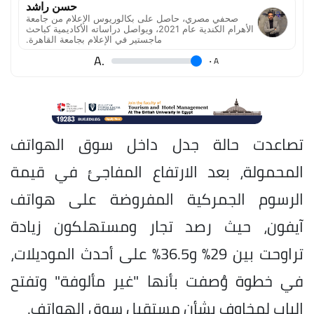
حسن راشد
صحفي مصري، حاصل على بكالوريوس الإعلام من جامعة
الأهرام الكندية عام 2021، ويواصل دراساته الأكاديمية كباحث
ماجستير في الإعلام بجامعة القاهرة.
.A
.
A
تصاعدت حالة جدل داخل سوق الهواتف
المحمولة، بعد الارتفاع المفاجئ في قيمة
الرسوم الجمركية المفروضة على هواتف
آيفون، حيث رصد تجار ومستهلكون زيادة
تراوحت بين 29% و36.5% على أحدث الموديلات،
في خطوة وُصفت بأنها "غير مألوفة" وتفتح
الباب لمخاوف بشأن مستقبل سوق الهواتف.