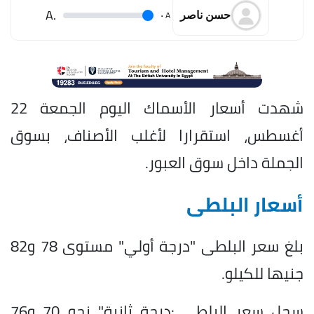
.A
.
A
حسن ناصر
شهدت أسعار الأسماك اليوم الجمعة 22
أغسطس، استقرارا لأغلب الأصناف، بسوق
الجملة داخل سوق العبور.
أسعار البلطى
بلغ سعر البلطى "درجة أولي" مستوى 78 و82
جنيها للكيلو.
سجل سعر البلطى :درجة ثانية" نحو 70 و76