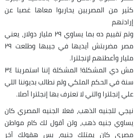
كثير من المصريين يحاربوا معاها غصبا عن
إرادتهم
وتم تقييم ده بما يساوي ٢٩ مليار دولار، يعني
مصر مضربتش أيديها في جيبها وطلعت ٢٩
مليار وأعطتهم لإنجلترا.
مش دي المشكلة! المشكلة إننا استمرينا ٣٤
سنة في الحكم الملكي ولم نطالب بديوننا اللي
علي إنجلترا والتي لا تعترف بها إنجلترا أصلا.
نيجي للجنيه الذهب، فعلا الجنيه المصري كان
يساوي جنيه ذهب، ولن أقول لك كام مواطن
مصري كان يمتلك جنيه، بس هقولك آخر