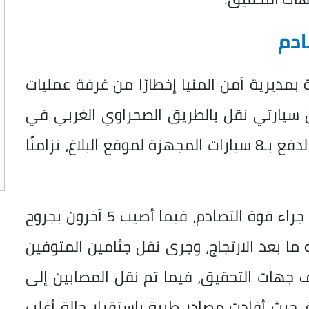
 بمديرية أمن المنيا إخطارًا من غرفة عمليات
ن سيارتي نقل بالطريق الصحراوي الغربي في
نطاق قرية الشيخ فضل، وعلى الفور، تم الدفع بـ8 سيارات المجهزة لموقع البلاغ، تزامنًا
وبالفحص والمعاينة، تبين وفاة 5 أشخاص جراء قوة التصادم، فيما أصيب 5 آخرون بجروح
ا بعد الارتجاج، وجرى نقل جثامين المتوفين
جهات التحقيق، فيما تم نقل المصابين إلى
، حيث أفادت مصادر طبية باستقرار حالة أغلب