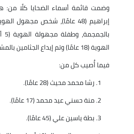
بال
الهوية (18 عامًا) وتم إيداع الجثامين بالمشرحة للعرض على الطبيب الشرعي.
فيما أُصيب كل من:
رشا محمد محيث (28 عامًا).
منة حسني عيد محمد (17 عامًا).
بطة ياسين علي (45 عامًا).