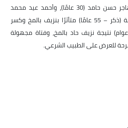
وضمت قائمة أسماء الضحايا كلًا من: هاجر حسن حامد (30 عامًا)، وأحمد عيد محمد
إبراهيم (48 عامًا)، شخص مجهول الهوية (ذكر – 55 عامًا) متأثرًا بنزيف بالمخ وكسر
جمجمة، وطفلة مجهولة الهوية (5 أعوام) نتيجة نزيف حاد بالمخ، وفتاة مجهولة