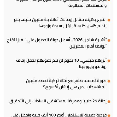
والمستندات المطلوبة
التبرع بكليته مقابل إيصالات أمانة بـ4 ملايين جنيه.. بلاغ
يتهم كاهن كنيسة بابتزاز سيدة وزوجها
تأشيرة شنجن 2026.. أسهل دولة للحصول على الفيزا تفتح
أبوابها أمام المصريين
أبرزهم ميسي.. 10 نجوم لن تتم دعوتهم لحفل زفاف
رونالدو وجورجينا
صورة لمحمد صلاح مع فتاة تركية تحصد ملايين
المشاهدات.. من هي إيشان أكسوي؟
إحالة 25 طبيبا وممرضا بمستشفى السادات إلى التحقيق
فرصة ذهبية للاستثمار.. أودع 100 ألف جنيه واحصل على