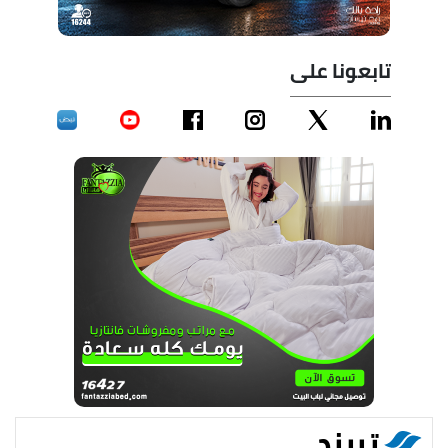
تابعونا على
تريند