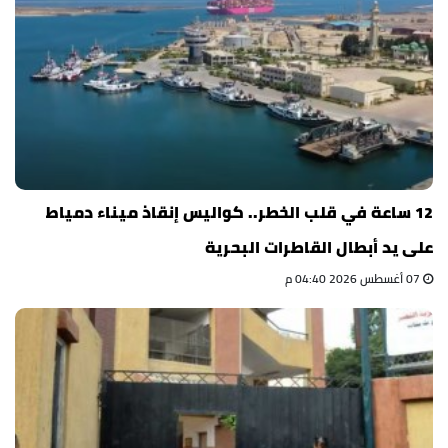
12 ساعة في قلب الخطر.. كواليس إنقاذ ميناء دمياط
على يد أبطال القاطرات البحرية
07 أغسطس 2026 04:40 م