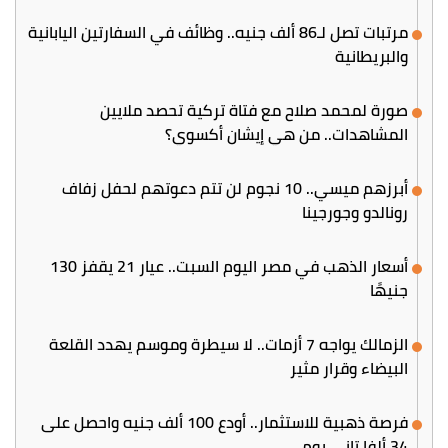
مرتبات تصل لـ86 ألف جنيه.. وظائف في السفارتين اليابانية
والبريطانية
صورة لمحمد صلاح مع فتاة تركية تحصد ملايين
المشاهدات.. من هي إيشان أكسوي؟
أبرزهم ميسي.. 10 نجوم لن تتم دعوتهم لحفل زفاف
رونالدو وجورجينا
أسعار الذهب في مصر اليوم السبت.. عيار 21 يقفز 130
جنيهًا
الزمالك يواجه 7 أزمات.. لا سيطرة وموسم يهدد القلعة
البيضاء وقرار مثير
فرصة ذهبية للاستثمار.. أودع 100 ألف جنيه واحصل على
34 ألفا تاني يوم