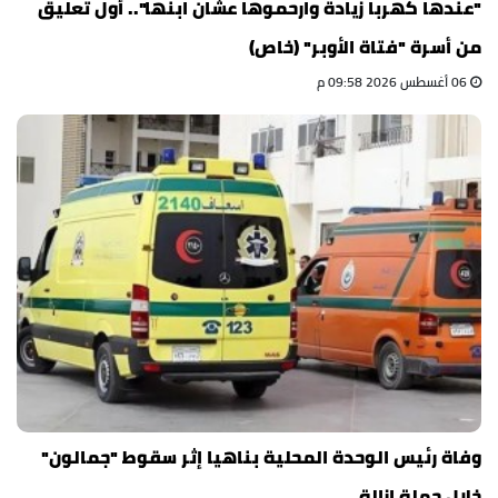
"عندها كهربا زيادة وارحموها عشان ابنها".. أول تعليق
من أسرة "فتاة الأوبر" (خاص)
06 أغسطس 2026 09:58 م
وفاة رئيس الوحدة المحلية بناهيا إثر سقوط "جمالون"
خلال حملة إزالة