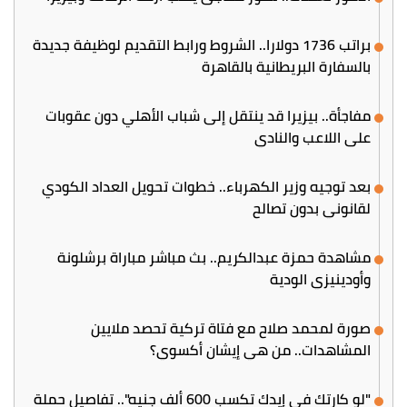
براتب 1736 دولارا.. الشروط ورابط التقديم لوظيفة جديدة
بالسفارة البريطانية بالقاهرة
مفاجأة.. بيزيرا قد ينتقل إلى شباب الأهلي دون عقوبات
على اللاعب والنادي
بعد توجيه وزير الكهرباء.. خطوات تحويل العداد الكودي
لقانوني بدون تصالح
مشاهدة حمزة عبدالكريم.. بث مباشر مباراة برشلونة
وأودينيزي الودية
صورة لمحمد صلاح مع فتاة تركية تحصد ملايين
المشاهدات.. من هي إيشان أكسوي؟
"لو كارتك في إيدك تكسب 600 ألف جنيه".. تفاصيل حملة