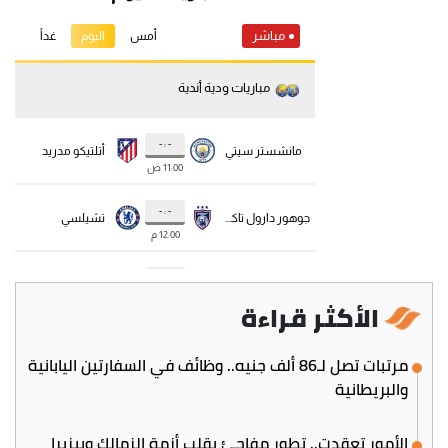
الأكثر قراءة
مرتبات تصل لـ86 ألف جنيه.. وظائف في السفارتين اليابانية
والبريطانية
الأمور تعقدت.. تطور مفاجئ يقلب أزمة الزمالك وبيزيرا