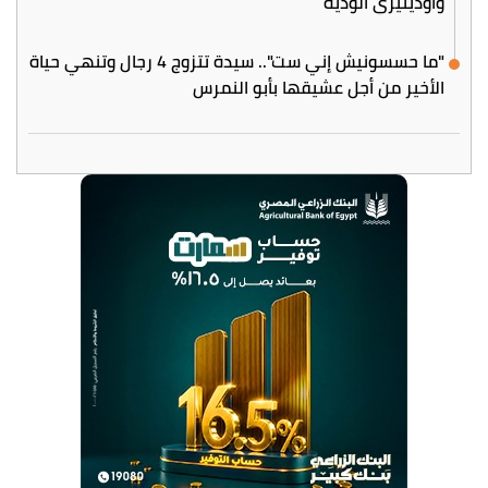
وأودينيزي الودية
"ما حسسونيش إني ست".. سيدة تتزوج 4 رجال وتنهي حياة
الأخير من أجل عشيقها بأبو النمرس