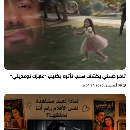
تامر حسني يكشف سبب تأثره بكليب "عايزك توعديني"
09 أغسطس 2026 04:21 م