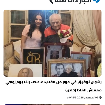
أخبار ذات صلة
رشوان توفيق في حوار من القلب: عاهدت ربنا يوم زواجي
معملش الغلط (خاص)
09 أغسطس 2026 04:53 م