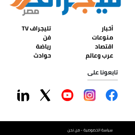
أخبار
تليجراف TV
منوعات
فن
اقتصاد
رياضة
عرب وعالم
حوادث
تابعونا على
سياسة الخصوصية - من نحن