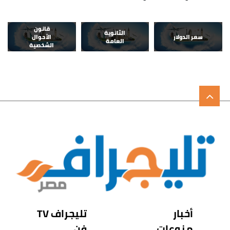
قانون
الثانوية
سعر الدولار
الأحوال
العامة
الشخصية
أخبار
تليجراف TV
منوعات
فن