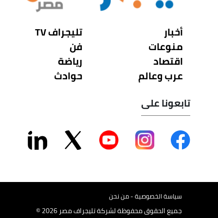
أخبار
تليجراف TV
منوعات
فن
اقتصاد
رياضة
عرب وعالم
حوادث
تابعونا على
سياسة الخصوصية - من نحن
جميع الحقوق محفوظة لشركة تليجراف مصر 2026 ©