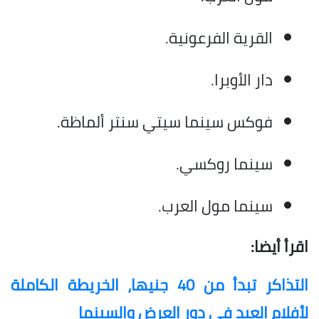
القرية الفرعونية.
دار الأوبرا.
فوكس سينما سيتي سنتر ألماظة.
سينما روكسي.
سينما مول العرب.
اقرأ أيضا:
التذاكر تبدأ من 40 جنيها، الخريطة الكاملة
لأفلام العيد في دور العرض والسينما