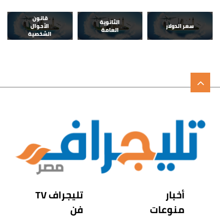
قانون
الثانوية
سعر الدولار
الأحوال
العامة
الشخصية
أخبار
تليجراف TV
منوعات
فن