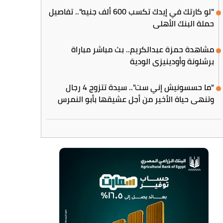
"لو كارتك في إيدك تكسب 600 ألف جنيه".. تفاصيل
حملة البنك الأهلي
مشاهدة حمزة عبدالكريم.. بث مباشر مباراة
برشلونة وأودينيزي الودية
"ما حسسونيش إني ست".. سيدة تتزوج 4 رجال
وتنهي حياة الأخير من أجل عشيقها بأبو النمرس