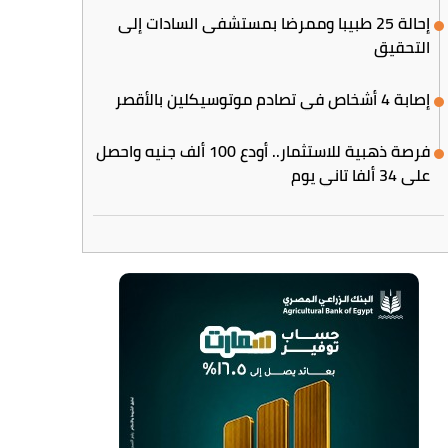
إحالة 25 طبيبا وممرضا بمستشفى السادات إلى
التحقيق
إصابة 4 أشخاص في تصادم موتوسيكلين بالأقصر
فرصة ذهبية للاستثمار.. أودع 100 ألف جنيه واحصل
على 34 ألفا تاني يوم