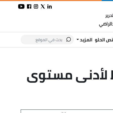
حرير
لراضي
نص الحلو
المزيد
 لأدنى مستوى