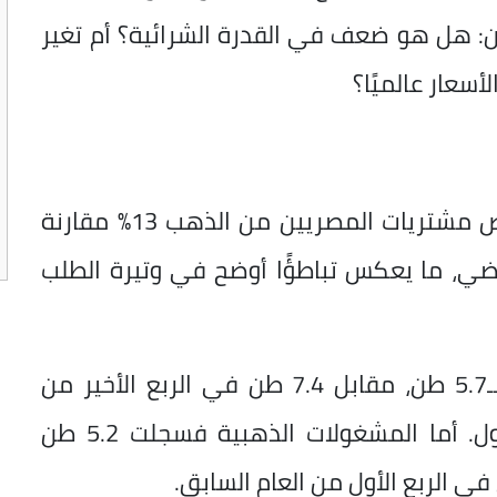
ن: هل هو ضعف في القدرة الشرائية؟ أم تغير
أسعار عالميًا؟
وعلى أساس فصلي أكثر دقة، بلغ انخفاض مشتريات المصريين من الذهب 13% مقارنة
 الماضي، ما يعكس تباطؤًا أوضح في وتيرة الطلب
واشترى المصريون، سبائك ذهبية تقدر بـ5.7 طن، مقابل 7.4 طن في الربع الأخير من
2025، بينما كانت 4.7 طن في الربع الأول. أما المشغولات الذهبية فسجلت 5.2 طن