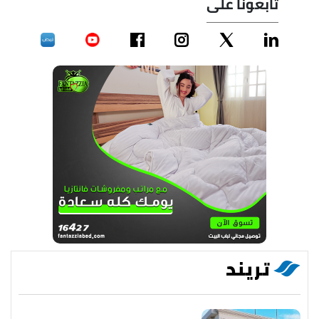
تابعونا على
تريند