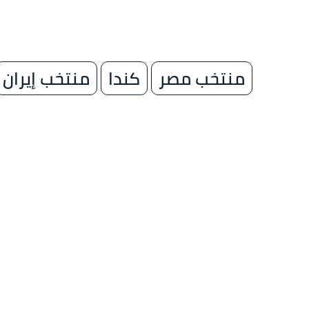
منتخب مصر
كندا
منتخب إيران