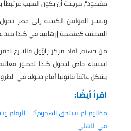
مقصود"، مرجحة أن يكون السبب مرتبطاً بإل
وتشير القوانين الكندية إلى حظر دخول
المصنف كمنظمة إرهابية في كندا منذ عام 2024، وهو ما قد يفسر الق
من جهته، أفاد مركز راؤول فالنبرغ لح
استثناء خاص لدخول كندا لحضور فعالية 
يشكل عائقاً قانونياً أمام دخوله في الظروف
اقرأ أيضًا:
مظلوم أم يستحق الهجوم؟.. بالأرقام و
في
الأهلي