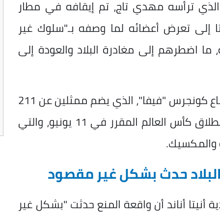
 الذي ترأسه مهدي تاج، تم إيقافه في مطار
تا إلى تعرض أعضائه لما وصفه بـ"سلوك غير
ما اضطرهم إلى مغادرة البلاد والعودة إلى
وكان من المقرر أن يشارك الوفد في اجتماع كونجرس "فيفا"، الذي يضم ممثلين عن 211
اتحاداً كروياً، وذلك في إطار التحضيرات لانطلاق كأس العالم المقرر في 11 يونيو، والتي
 والمكسيك.
البلاد حدث بشكل غير مقصود
ة أنيتا أناند أن واقعة المنع حدثت "بشكل غير