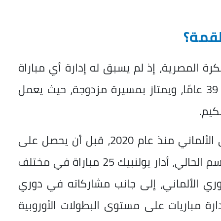
لقمة؟
كرة المصرية، إذ لم يسبق له إدارة أي مباراة
للأهلي أو الزمالك، ويبلغ الحكم الألماني 39 عامًا، ويمتاز بمسيرة مزدوجة، حيث يعمل
كيم.
وبدأ ماتياس يولنبيك الظهور في الدوري الألماني منذ عام 2020، قبل أن يحصل على
الشارة الدولية في عام 2025، وخلال الموسم الحالي، أدار يولنبيك 25 مباراة في مختلف
 13 مباراة في الدوري الألماني، إلى جانب مشاركاته في دوري
إدارة مباريات على مستوى البطولات الأوروبية