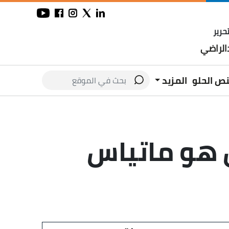
حرير
لراضي
نص الحلو
المزيد
ن هو ماتياس