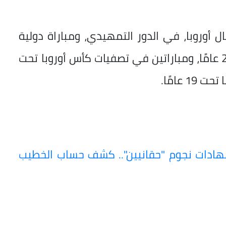
 أوروبا، في الدور التمهيدي، ومباراة دولية
ودية بين منتخبي هولندا وليتوانيا تحت 21 عامًا، ومباراتين في تصفيات كأس أوروبا تحت
شهادات نجوم "حقانيين".. كشف حساب الخطيب