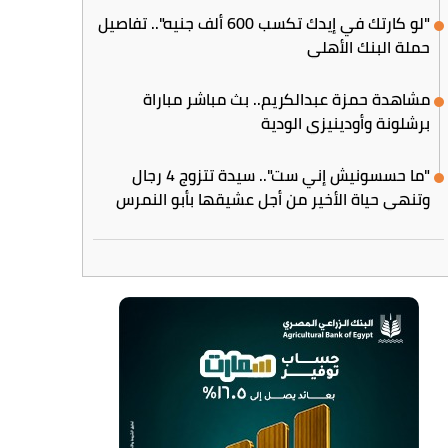
"لو كارتك في إيدك تكسب 600 ألف جنيه".. تفاصيل
حملة البنك الأهلي
مشاهدة حمزة عبدالكريم.. بث مباشر مباراة
برشلونة وأودينيزي الودية
"ما حسسونيش إني ست".. سيدة تتزوج 4 رجال
وتنهي حياة الأخير من أجل عشيقها بأبو النمرس