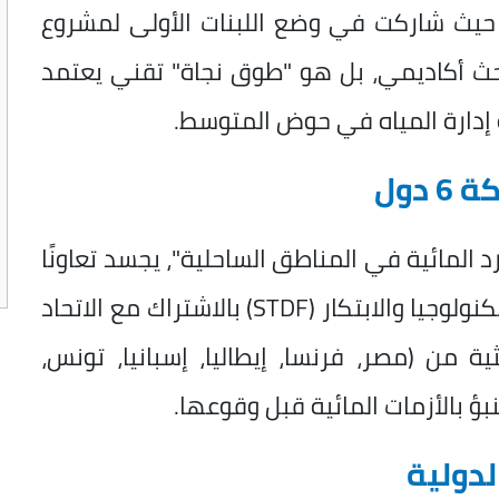
ة؛ حيث شاركت في وضع اللبنات الأولى لمشروع
مجرد بحث أكاديمي، بل هو "طوق نجاة" تقني يعتمد
 إدارة المياه في حوض المتوسط.
دول
المائية في المناطق الساحلية"، يجسد تعاونًا
دوليًا فريدًا تموله هيئة تمويل العلوم والتكنولوجيا والابتكار (STDF) بالاشتراك مع الاتحاد
ية من (مصر، فرنسا، إيطاليا، إسبانيا، تونس،
نبؤ بالأزمات المائية قبل وقوعها.
لدولية