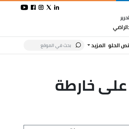
حرير
لراضي
نص الحلو
المزيد
على خارطة