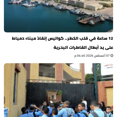
12 ساعة في قلب الخطر.. كواليس إنقاذ ميناء دمياط
على يد أبطال القاطرات البحرية
07 أغسطس 2026 04:40 م