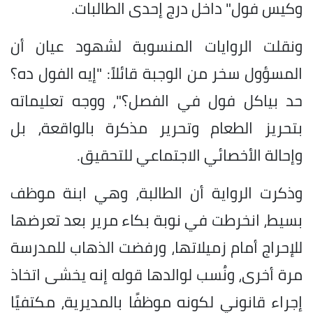
وكيس فول" داخل درج إحدى الطالبات.
ونقلت الروايات المنسوبة لشهود عيان أن
المسؤول سخر من الوجبة قائلاً: "إيه الفول ده؟
حد بياكل فول في الفصل؟"، ووجه تعليماته
بتحريز الطعام وتحرير مذكرة بالواقعة، بل
وإحالة الأخصائي الاجتماعي للتحقيق.
​وذكرت الرواية أن الطالبة، وهي ابنة موظف
بسيط، انخرطت في نوبة بكاء مرير بعد تعرضها
للإحراج أمام زميلاتها، ورفضت الذهاب للمدرسة
مرة أخرى، ونُسب لوالدها قوله إنه يخشى اتخاذ
إجراء قانوني لكونه موظفًا بالمديرية، مكتفيًا