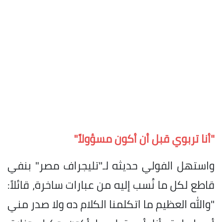
"أنا تربوي قبل أن أكون مسؤولاً"
و​استهل الفولي حديثه لـ"تليجراف مصر" بنفي
قاطع لكل ما نُسب إليه من عبارات ساخرة، قائلاً:
"والله العظيم ما اتكلمنا الكلام ده ولا صدر مني