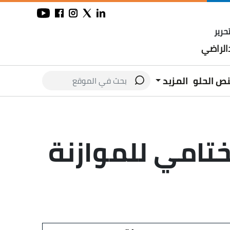
حرير
لراضي
نص الحلو
المزيد
تامي للموازنة