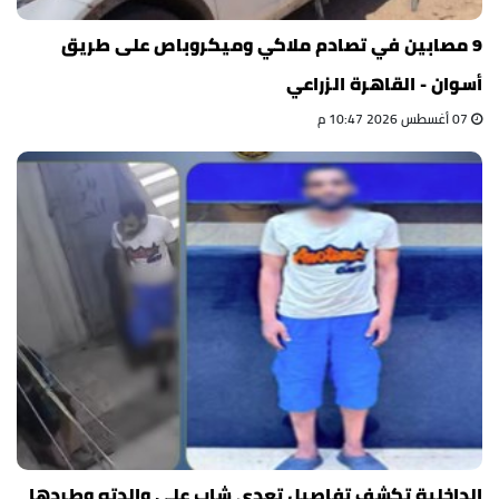
9 مصابين في تصادم ملاكي وميكروباص على طريق
أسوان - القاهرة الزراعي
07 أغسطس 2026 10:47 م
الداخلية تكشف تفاصيل تعدي شاب على والدته وطردها