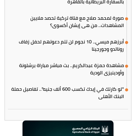
بالسفارة البريطانية بالقاهرة
صورة لمحمد صلاح مع فتاة تركية تحصد ملايين
المشاهدات.. من هي إيشان أكسوي؟
أبرزهم ميسي.. 10 نجوم لن تتم دعوتهم لحفل زفاف
رونالدو وجورجينا
مشاهدة حمزة عبدالكريم.. بث مباشر مباراة برشلونة
وأودينيزي الودية
"لو كارتك في إيدك تكسب 600 ألف جنيه".. تفاصيل حملة
البنك الأهلي