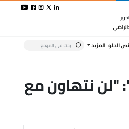
حرير
لراضي
نص الحلو
المزيد
": "لن نتهاون مع