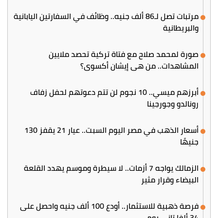
مرتبات تصل لـ86 ألف جنيه.. وظائف في السفارتين اليابانية
والبريطانية
صورة لمحمد صلاح مع فتاة تركية تحصد ملايين
المشاهدات.. من هي إيشان أكسوي؟
أبرزهم ميسي.. 10 نجوم لن تتم دعوتهم لحفل زفاف
رونالدو وجورجينا
أسعار الذهب في مصر اليوم السبت.. عيار 21 يقفز 130
جنيهًا
الزمالك يواجه 7 أزمات.. لا سيطرة وموسم يهدد القلعة
البيضاء وقرار مثير
فرصة ذهبية للاستثمار.. أودع 100 ألف جنيه واحصل على
34 ألفا تاني يوم