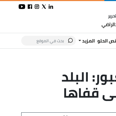
حرير
لراضي
نص الحلو
المزيد
ور: البلد
ى قفاها