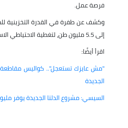
فرصة عمل.
إلى 5.5 مليون طن، لتغطية الاحتياطي الاستراتيجي من السلع الأساسية حتى 8 أشهر.
اقرأ أيضًا:
"مش عايزك تستعجل".. كواليس مقاطعة ا
الجديدة
السيسي: مشروع الدلتا الجديدة يوفر مل