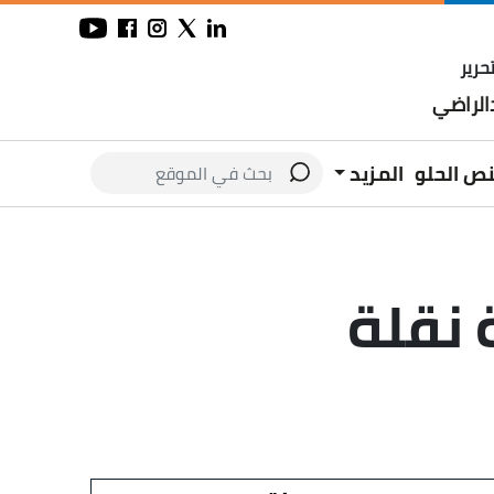
حرير
لراضي
نص الحلو
المزيد
 نقلة