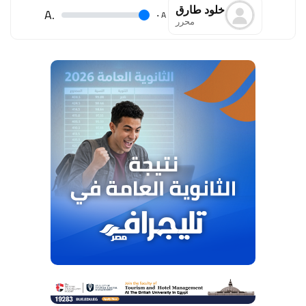
خلود طارق
.A
.
A
محرر