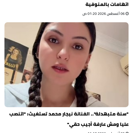
اتهامات بالمنوفية
06 أغسطس 2026 01:20 ص
"سنة متبهدلة".. الفنانة نيجار محمد تستغيث: "اتنصب
عليا ومش عارفة أجيب حقي"