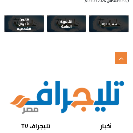
05 أغسطس 2026 09:09 م
قانون
الثانوية
سعر الدولار
الأحوال
العامة
الشخصية
أخبار
تليجراف TV