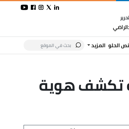
حرير
لراضي
نص الحلو
المزيد
ية تكشف هوية