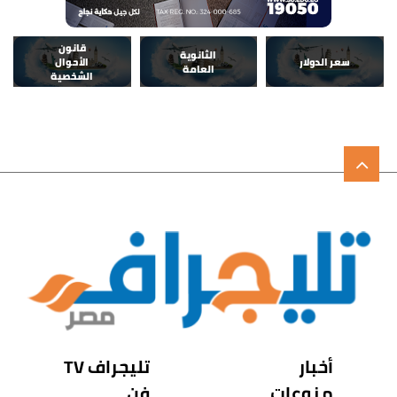
قانون
الثانوية
سعر الدولار
الأحوال
العامة
الشخصية
أخبار
تليجراف TV
منوعات
فن