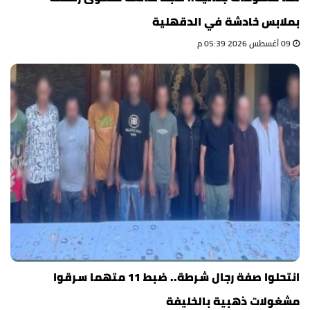
بملابس خادشة في الدقهلية
09 أغسطس 2026 05:39 م
انتحلوا صفة رجال شرطة.. ضبط 11 متهما سرقوا
مشغولات ذهبية بالخليفة