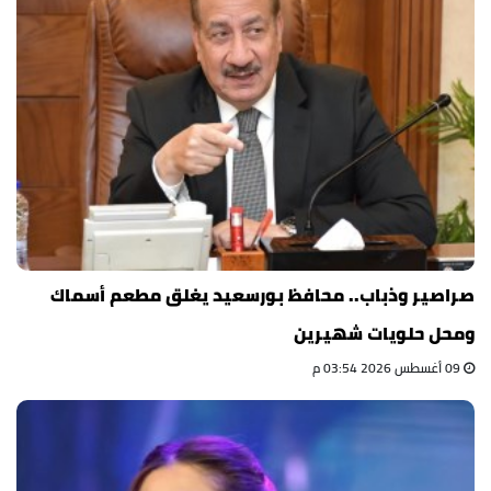
صراصير وذباب.. محافظ بورسعيد يغلق مطعم أسماك
ومحل حلويات شهيرين
09 أغسطس 2026 03:54 م