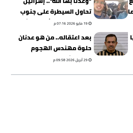
ع
"وعدنا بها الله".. إسرائيل
تحاول السيطرة على جنوب
سوريا بمزاعم "أرض الباشان"
19 مايو 2026 07:16 م
ا
بعد اعتقاله.. من هو عدنان
حلوة مهندس الهجوم
الكيميائي في سوريا؟
29 أبريل 2026 09:58 م