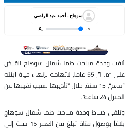
سوهاج.. أحمد عبد الراضي
.A
.
A
ألقت وحدة مباحث طما شمال سوهاج القبض
على “م. ا”، 55 عاما، لاتهامه بإنهاء حياة ابنته
“ف.م”، 15 سنة، خلال “تأديبها بسبب تغيبها عن
المنزل 24 ساعة”.
وتلقى ضباط وحدة مباحث طما شمال سوهاج
بلاغاً بوصول فتاة تبلغ من العمر 15 سنة إلى