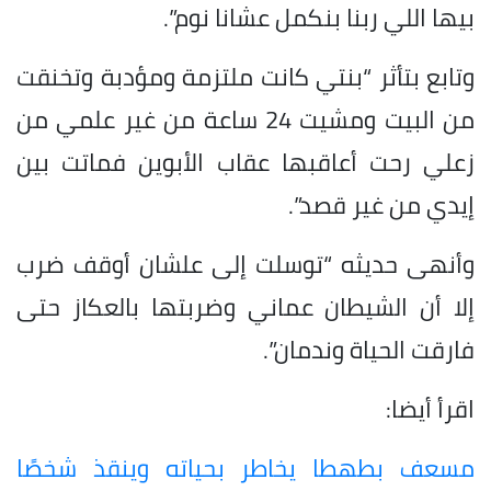
بيها اللي ربنا بنكمل عشانا نوم”.
وتابع بتأثر “بنتي كانت ملتزمة ومؤدبة وتخنقت
من البيت ومشيت 24 ساعة من غير علمي من
زعلي رحت أعاقبها عقاب الأبوين فماتت بين
إيدي من غير قصد”.
وأنهى حديثه “توسلت إلى علشان أوقف ضرب
إلا أن الشيطان عماني وضربتها بالعكاز حتى
فارقت الحياة وندمان”.
اقرأ أيضا:
مسعف بطهطا يخاطر بحياته وينقذ شخصًا