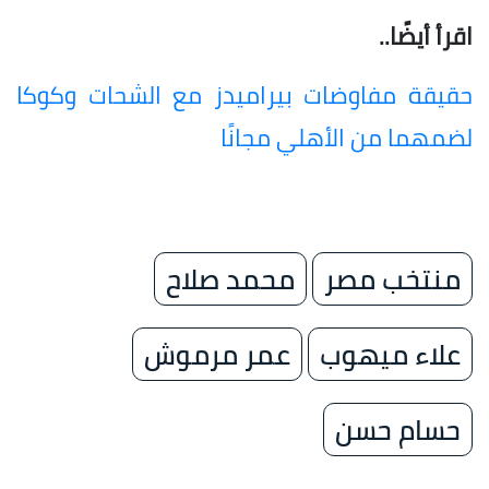
اقرأ أيضًا..
حقيقة مفاوضات بيراميدز مع الشحات وكوكا
لضمهما من الأهلي مجانًا
منتخب مصر
محمد صلاح
علاء ميهوب
عمر مرموش
حسام حسن