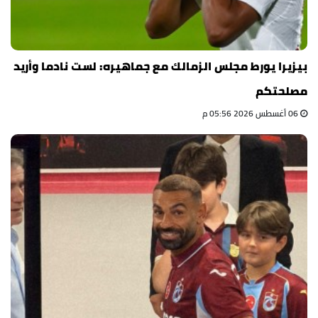
بيزيرا يورط مجلس الزمالك مع جماهيره: لست نادما وأريد
مصلحتكم
06 أغسطس 2026 05:56 م