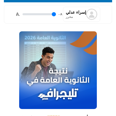
إسراء عدلي
.A
.
A
محرر