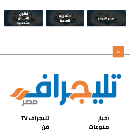
قانون
الثانوية
سعر الدولار
الأحوال
العامة
الشخصية
أخبار
تليجراف TV
منوعات
فن