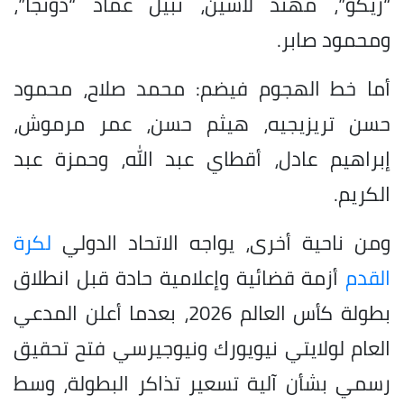
“زيكو”، مهند لاشين، نبيل عماد “دونجا”،
ومحمود صابر.
أما خط الهجوم فيضم: محمد صلاح، محمود
حسن تريزيجيه، هيثم حسن، عمر مرموش،
إبراهيم عادل، أقطاي عبد الله، وحمزة عبد
الكريم.
ومن ناحية أخرى، يواجه الاتحاد الدولي
لكرة
القدم
أزمة قضائية وإعلامية حادة قبل انطلاق
بطولة كأس العالم 2026، بعدما أعلن المدعي
العام لولايتي نيويورك ونيوجيرسي فتح تحقيق
رسمي بشأن آلية تسعير تذاكر البطولة، وسط