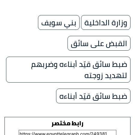
وزارة الداخلية
بني سويف
القبض على سائق
ضبط سائق قيّد أبناءه وضربهم
لتهديد زوجته
ضبط سائق قيّد أبناءه
رابط مختصر