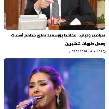
صراصير وذباب.. محافظ بورسعيد يغلق مطعم أسماك
ومحل حلويات شهيرين
09 أغسطس 2026 03:54 م