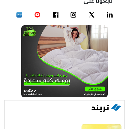
تابعونا على
تريند