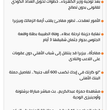
بعد توجيه وزير الكهرباء.. خطوات تحويل العداد الكودي
لقانوني بدون تصالح
الأمور تعقدت.. تطور مفاجئ يقلب أزمة الزمالك وبيزيرا
نهاية حزينة لرحلة عطاء.. وفاة الطبيبة بطلة واقعة
الجلوس بجوار جثمان شقيقها 3 أيام
مفاجأة.. بيزيرا قد ينتقل إلى شباب الأهلي دون عقوبات
على اللاعب والنادي
"لو كارتك في إيدك تكسب 600 ألف جنيه".. تفاصيل حملة
البنك الأهلي
مشاهدة حمزة عبدالكريم.. بث مباشر مباراة برشلونة
وأودينيزي الودية