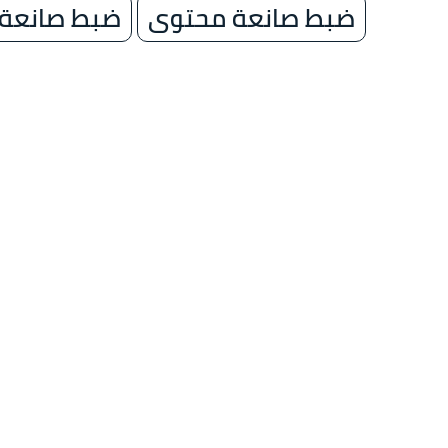
ضبط صانعة محتوى
ضبط صانعة م