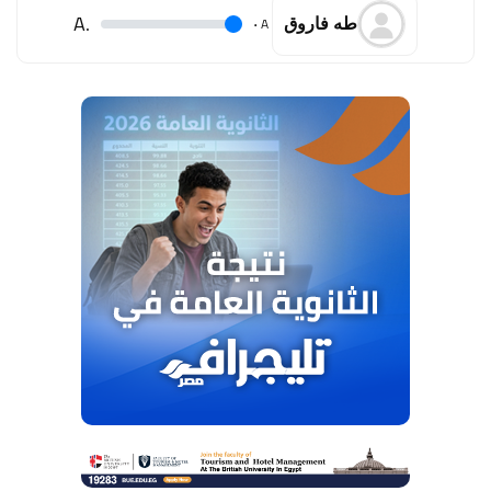
.A
.
A
طه فاروق