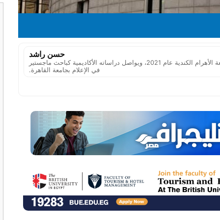
حسن راشد
صحفي مصري، حاصل على بكالوريوس الإعلام من جامعة الأهرام الكندية عام 2021، ويواصل دراساته الأكاديمية كباحث ماجستير
في الإعلام بجامعة القاهرة.