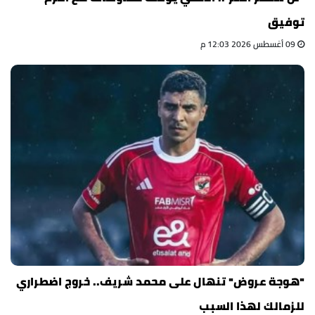
توفيق
09 أغسطس 2026 12:03 م
"هوجة عروض" تنهال على محمد شريف.. خروج اضطراري
للزمالك لهذا السبب