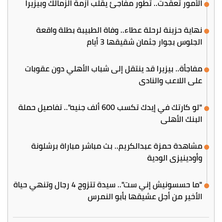
الأمور تعقدت.. تطور مفاجئ يقلب أزمة الزمالك وبيزيرا
نهاية حزينة لرحلة عطاء.. وفاة الطبيبة بطلة واقعة
الجلوس بجوار جثمان شقيقها 3 أيام
مفاجأة.. بيزيرا قد ينتقل إلى شباب الأهلي دون عقوبات
على اللاعب والنادي
"لو كارتك في إيدك تكسب 600 ألف جنيه".. تفاصيل حملة
البنك الأهلي
مشاهدة حمزة عبدالكريم.. بث مباشر مباراة برشلونة
وأودينيزي الودية
"ما حسسونيش إني ست".. سيدة تتزوج 4 رجال وتنهي حياة
الأخير من أجل عشيقها بأبو النمرس