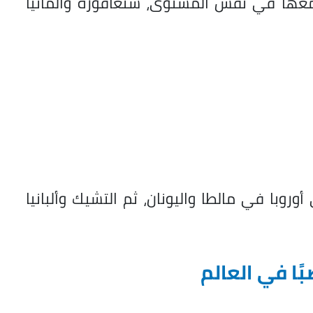
 ومعها في نفس المستوى، سنغافورة وألمانيا
وبا في مالطا واليونان، ثم التشيك وألبانيا
ًا في العالم