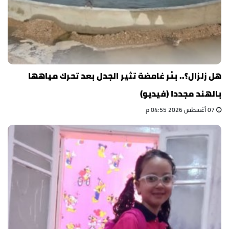
هل زلزال؟.. بئر غامضة تثير الجدل بعد تحرك مياهها
بالهند مجددا (فيديو)
07 أغسطس 2026 04:55 م