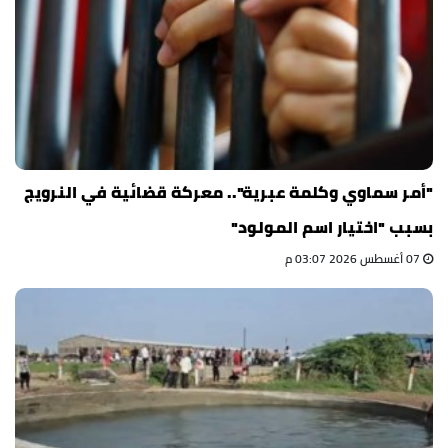
"أمر سماوي وكلمة عبرية".. معركة قضائية في النرويج
بسبب "اختيار اسم المولود"
07 أغسطس 2026 03:07 م