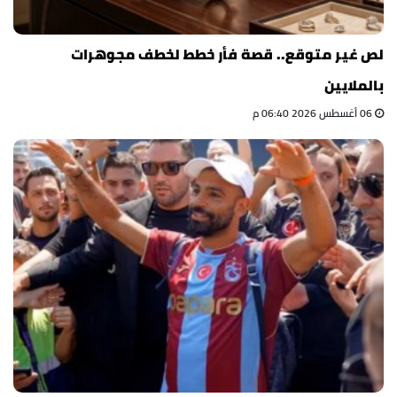
لص غير متوقع.. قصة فأر خطط لخطف مجوهرات
بالملايين
06 أغسطس 2026 06:40 م